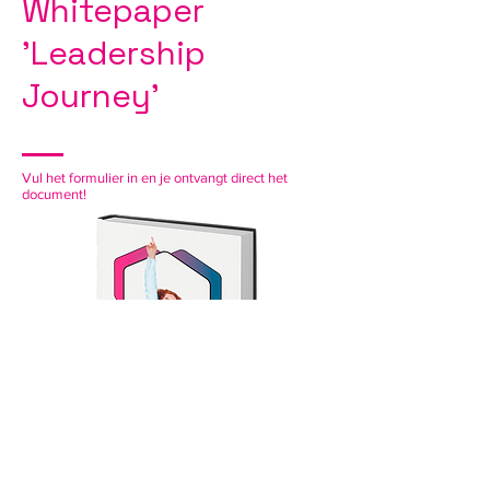
Whitepaper
'Leadership
Journey'
Vul het formulier in en je ontvangt direct het
document!