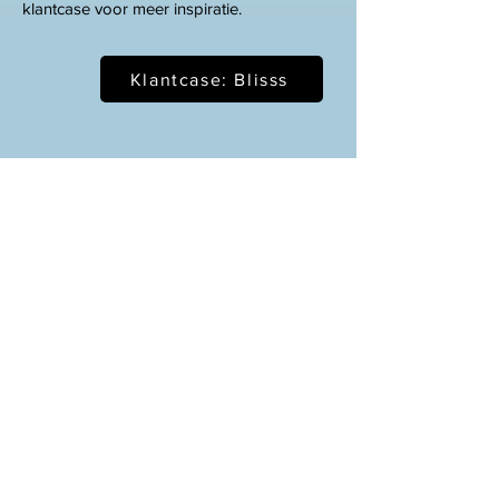
klantcase voor meer inspiratie.
Klantcase: Blisss
Whitepaper
'Organizational
Development'
Vul het formulier in en je ontvangt direct het
document!