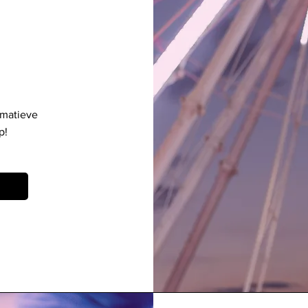
rmatieve
p!