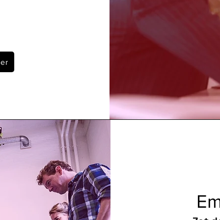
er
Em