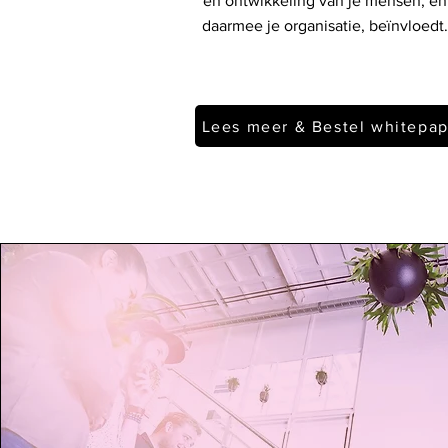
en ontwikkeling van je mensen, en
daarmee je organisatie, beïnvloedt.
Lees meer & Bestel whitepap