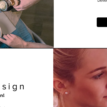
Devel
esign
n!