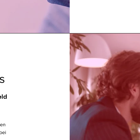
s
eld
een
oei