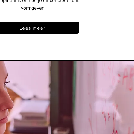
opment is en hoe je dit concreet kunt
vormgeven.
Lees meer