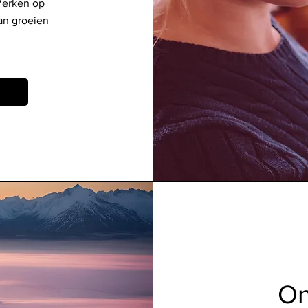
 Verken op
an groeien
On