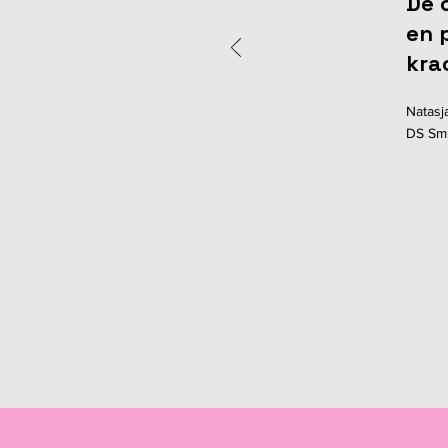
De 
en 
kra
Natasj
DS Smi