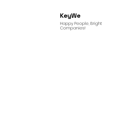
KeyWe
Happy People, Bright
Companies!
Versterk je
versnel je 
Strategie-uitvoering begint b
ontwikkelen leiders die jull