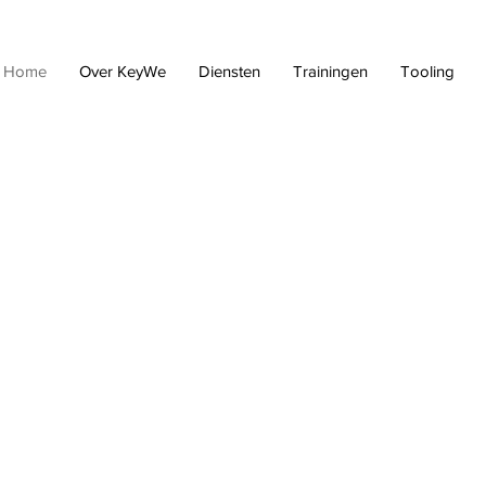
Home
Over KeyWe
Diensten
Trainingen
Tooling
 leiderschap,
strategie!
ij sterk leiderschap. Wij
ie ambitie waarmaken. Van