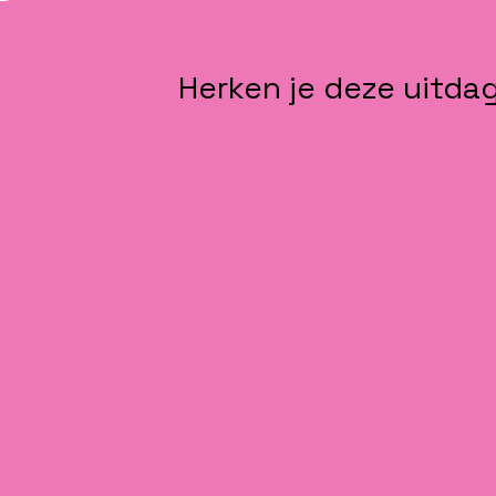
Herken je deze uitda
✖️
Strategie leeft niet in de organisa
Onvoldoende betrokkenheid in t
Verandering komt niet van de gr
Trainingen leveren geen blijvend 