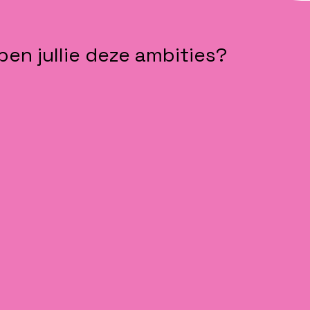
en jullie deze ambities?
erschap dat de strategie tot leven brengt
ms met eigenaarschap en klantfocus
en die actief bijdragen aan verandering
tbare verbetering in performance en werkplezier