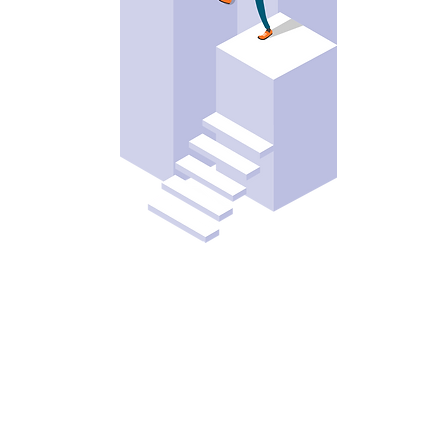
Agile Organizational
Development