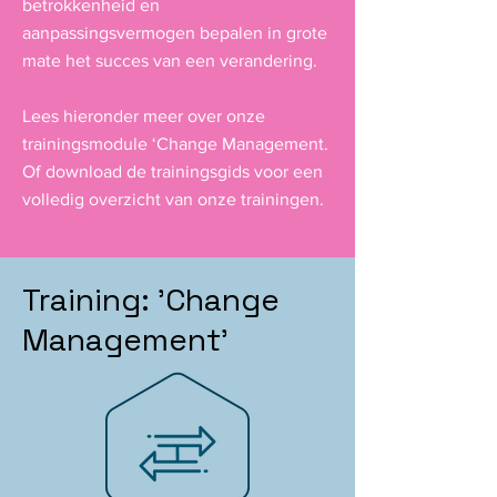
betrokkenheid en
aanpassingsvermogen bepalen in grote
mate het succes van een verandering.
Lees hieronder meer over onze
trainingsmodule ‘Change Management. ​
O
f download de trainingsgids voor een
volledig overzicht van onze trainingen.
Training: 'Change
Management'