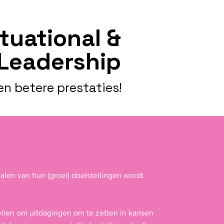
ituational &
Leadership
n betere prestaties!
alen van hun (groei) doelstellingen wordt
stellen om uitdagingen om te zetten in kansen