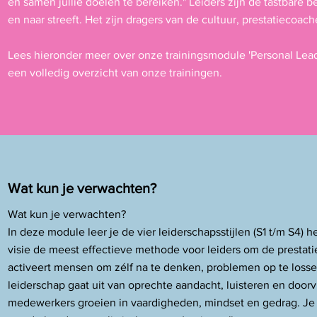
en samen jullie doelen te bereiken." Leiders zijn de tastbare be
en naar streeft. Het zijn dragers van de cultuur, prestatiecoa
Lees hieronder meer over onze trainingsmodule 'Personal Leade
een volledig overzicht van onze trainingen.
Wat kun je verwachten?
Wat kun je verwachten?
In deze module leer je de vier leiderschapsstijlen (S1 t/m S4)
visie de meest effectieve methode voor leiders om de prestat
activeert mensen om zélf na te denken, problemen op te los
leiderschap gaat uit van oprechte aandacht, luisteren en door
medewerkers groeien in vaardigheden, mindset en gedrag. Je 