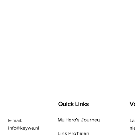
Quick Links
V
My Hero's Journey
E-mail:
La
info@keywe.nl
ni
Link Profielen