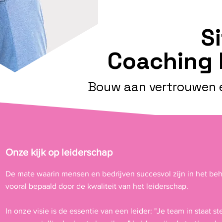
S
Coaching 
Bouw aan vertrouwen e
Onze kijk op leiderschap
De mate waarin mensen en bedrijven succesvol zijn in het beh
vooral bepaald door de kwaliteit van het leiderschap.
In onze visie is de essentie van een leider: "Je team in staat 