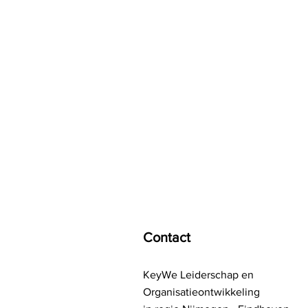
KeyWe
Happy People, Bright Companies!
Contact
KeyWe Leiderschap en
Organisatieontwikkeling