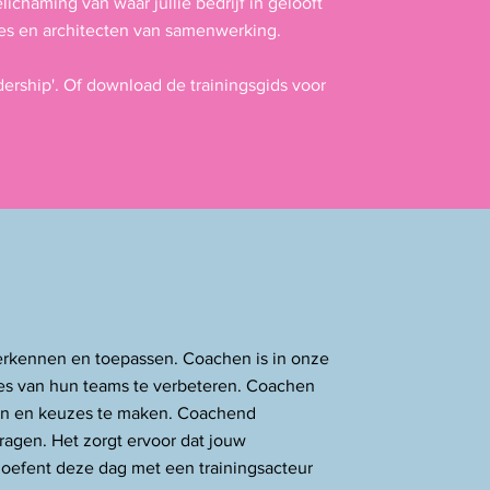
lichaming van waar jullie bedrijf in gelooft
ches en architecten van samenwerking.
rship'. ​Of download de trainingsgids voor
 herkennen en toepassen. Coachen is in onze
ies van hun teams te verbeteren. Coachen
sen en keuzes te maken. Coachend
vragen. Het zorgt ervoor dat jouw
oefent deze dag met een trainingsacteur