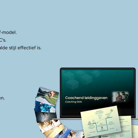
W-model.
's.
 stijl effectief is.
en.