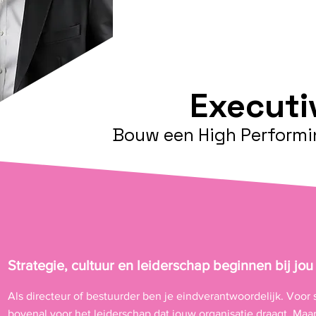
Executi
Bouw een High Perform
Strategie, cultuur en leiderschap beginnen bij jou
Als directeur of bestuurder ben je eindverantwoordelijk. Voor 
bovenal voor het leiderschap dat jouw organisatie draagt. Maar