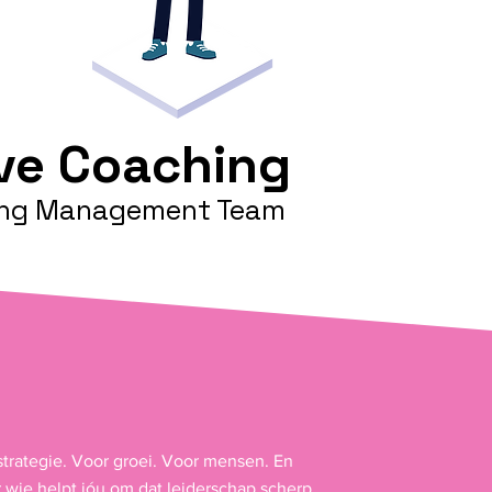
ve Coaching
ing Management Team
strategie. Voor groei. Voor mensen. En
 wie helpt jóu om dat leiderschap scherp,