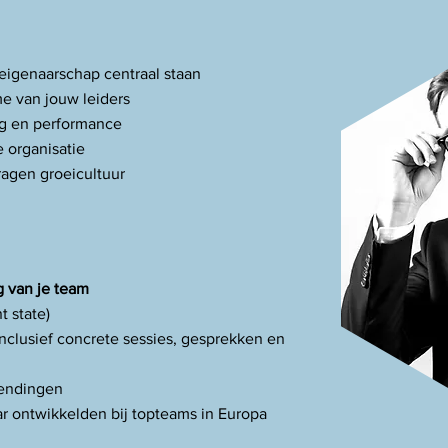
eigenaarschap centraal staan
me van jouw leiders
ag en performance
e organisatie
ragen groeicultuur
g van je team
 state)
 inclusief concrete sessies, gesprekken en
wendingen
ar ontwikkelden bij topteams in Europa