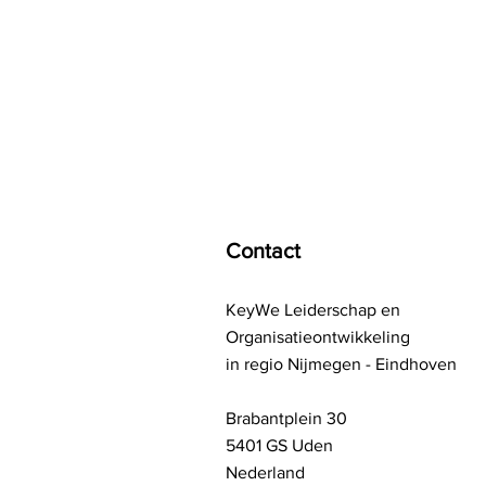
KeyWe
Happy People, Bright Companies!
Contact
KeyWe Leiderschap en
Organisatieontwikkeling
in regio Nijmegen - Eindhoven
Brabantplein 30
5401 GS Uden
Nederland