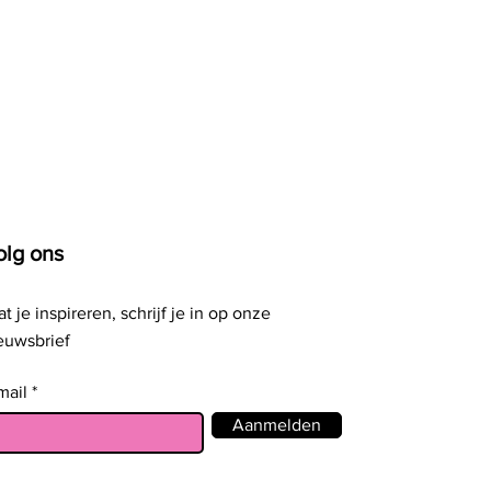
olg ons
at je inspireren, schrijf je in op onze
euwsbrief
mail
Aanmelden