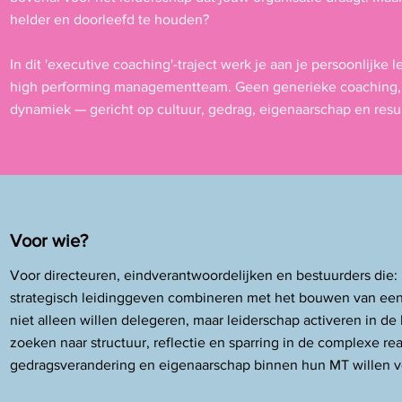
helder en doorleefd te houden?
In dit 'executive coaching'-traject werk je aan je persoonlijk
high performing managementteam. Geen generieke coaching, 
dynamiek — gericht op cultuur, gedrag, eigenaarschap en resul
Voor wie?
Voor directeuren, eindverantwoordelijken en bestuurders die:
strategisch leidinggeven combineren met het bouwen van een
niet alleen willen delegeren, maar leiderschap activeren in de 
zoeken naar structuur, reflectie en sparring in de complexe real
gedragsverandering en eigenaarschap binnen hun MT willen v