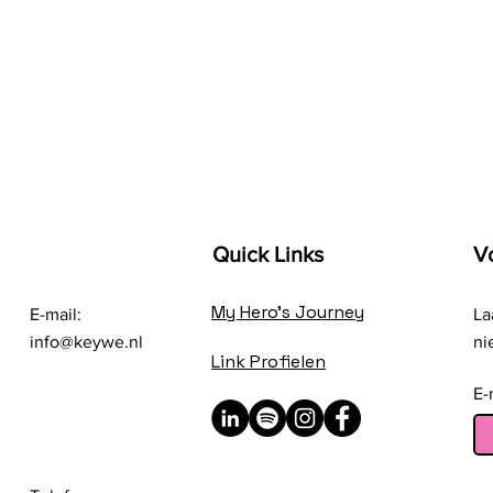
Quick Links
V
My Hero's Journey
E-mail:
La
info@keywe.nl
ni
Link Profielen
E-