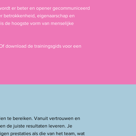
 wordt er beter en opener gecommuniceerd
er betrokkenheid, eigenaarschap en
 is de hoogste vorm van menselijke
​O
f download de trainingsgids voor een
len te bereiken. Vanuit vertrouwen en
n de juiste resultaten leveren. Je
gen prestaties als die van het team, wat