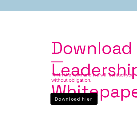
Download
Leadershi
Fill in the form and we will contact you
without obligation.
Whitepap
Download hier