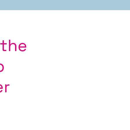
 the
p
er