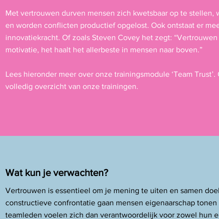
Met vertrouwen durven mensen zich kwetsbaar op te stellen,
en worden conflicten productief opgelost. Ook ontstaat er me
innovatiekracht. Of zoals Steven Covey het zegt: “Vertrouwen
motivatie, het haalt het allerbeste in mensen naar boven.”
Lees hieronder meer over onze trainingsmodule ‘Team Trust’. 
volledig overzicht van onze trainingen.
Wat kun je verwachten?
Vertrouwen is essentieel om je mening te uiten en samen doe
constructieve confrontatie gaan mensen eigenaarschap tonen e
teamleden voelen zich dan verantwoordelijk voor zowel hun ei