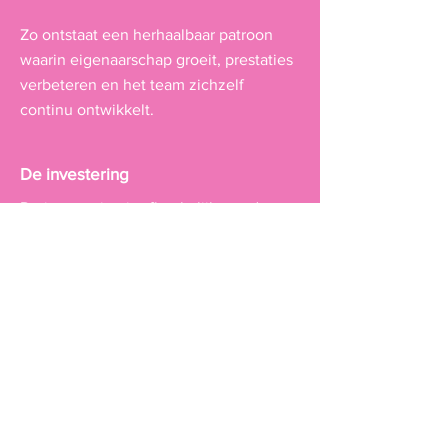
Zo ontstaat een herhaalbaar patroon
waarin eigenaarschap groeit, prestaties
verbeteren en het team zichzelf
continu ontwikkelt.
De investering
De investering is afhankelijk van de
omvang, intensiteit en samenstelling
van het traject.
Vanaf €2.250 per maand, inclusief één
teamsessie per maand (0,5 dag),
voortgangscoaching en voorbereiding
Tijdsinvestering van ca. 1–2 uur per
week per teamlid voor reflectie,
planning en het realiseren van team
verbeter initiatieven.