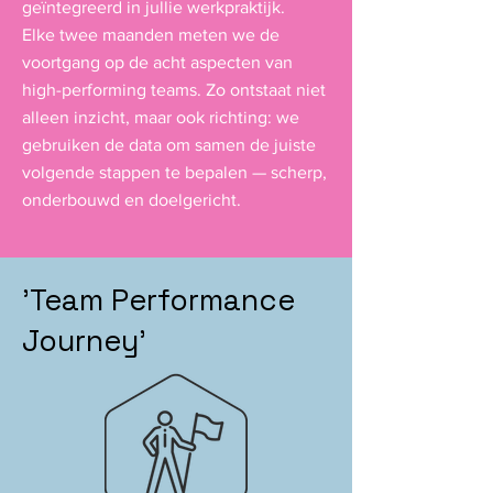
geïntegreerd in jullie werkpraktijk.
Elke twee maanden meten we de
voortgang op de acht aspecten van
high-performing teams. Zo ontstaat niet
alleen inzicht, maar ook richting: we
gebruiken de data om samen de juiste
volgende stappen te bepalen — scherp,
onderbouwd en doelgericht.
'Team Performance
Journey'