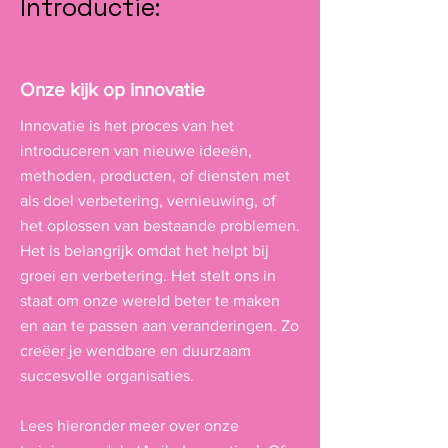
Introductie:
Onze kijk op innovatie
Innovatie is het proces van het
introduceren van nieuwe ideeën,
methoden, producten, of diensten met
als doel verbetering, vernieuwing, of
het oplossen van bestaande problemen.
Het is belangrijk omdat het helpt bij
groei en verbetering. Het stelt ons in
staat om onze wereld beter te maken
en aan te passen aan veranderingen. Zo
creëer je wendbare en duurzaam
succesvolle organisaties.
Lees hieronder meer over onze