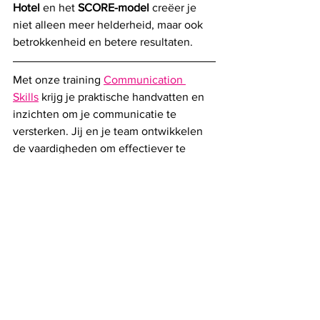
Hotel
 en het 
SCORE-model
 creëer je 
niet alleen meer helderheid, maar ook 
betrokkenheid en betere resultaten.
Met onze training 
Communication 
Skills
 krijg je praktische handvatten en 
inzichten om je communicatie te 
versterken. Jij en je team
ontwikkelen 
de vaardigheden om effectiever te 
communiceren – in elk gesprek, met 
iedere gesprekspartner.
Alles weergeven
Recente blogposts